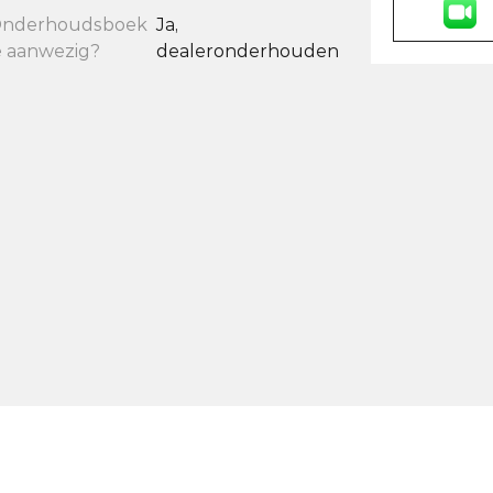
nderhoudsboek
Ja,
e aanwezig?
dealeronderhouden