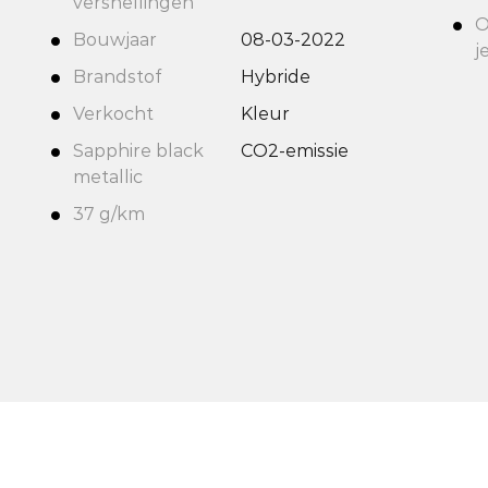
versnellingen
O
Bouwjaar
08-03-2022
j
Brandstof
Hybride
Verkocht
Kleur
Sapphire black
CO2-emissie
metallic
37 g/km