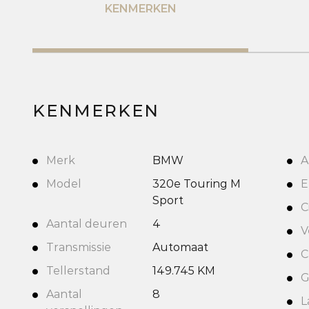
KENMERKEN
KENMERKEN
Merk
BMW
A
Model
320e Touring M
E
Sport
C
Aantal deuren
4
V
Transmissie
Automaat
C
Tellerstand
149.745 KM
G
Aantal
8
L