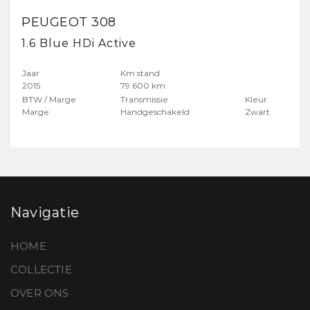
PEUGEOT 308
1.6 Blue HDi Active
Jaar
Km stand
2015
79.600 km
BTW / Marge
Transmissie
Kleur
Marge
Handgeschakeld
Zwart
Navigatie
HOME
COLLECTIE
OVER ONS