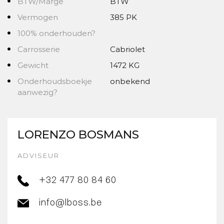
BTW/Marge
BTW
Vermogen
385 PK
100% onderhouden?
Carrosserie
Cabriolet
Gewicht
1472 KG
Onderhoudsboekje
onbekend
aanwezig?
LORENZO BOSMANS
ADVISEUR
+32 477 80 84 60
info@lboss.be