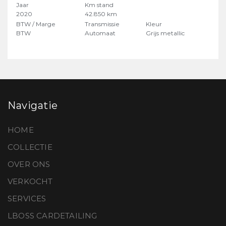
Jaar
Km stand
2020
42.850 km
BTW / Marge
Transmissie
Kleur
BTW
Automaat
Grijs metallic
Navigatie
HOME
COLLECTIE
OVER ONS
VERKOCHT
SERVICES
LBOSS CARDETAILING