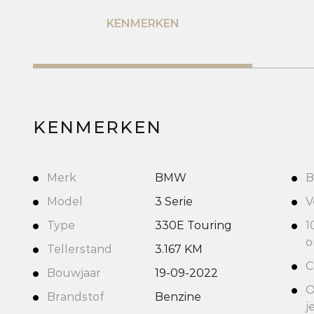
KENMERKEN
KENMERKEN
Merk
BMW
B
Model
3 Serie
V
Type
330E Touring
1
o
Tellerstand
3.167 KM
C
Bouwjaar
19-09-2022
O
Brandstof
Benzine
j