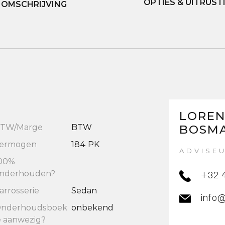
OPTIES & UITRUST
OMSCHRIJVING
LORE
TW/Marge
BTW
BOSM
ermogen
184 PK
ADVISE
00%
nderhouden?
+32 
arrosserie
Sedan
info
nderhoudsboek
onbekend
e aanwezig?