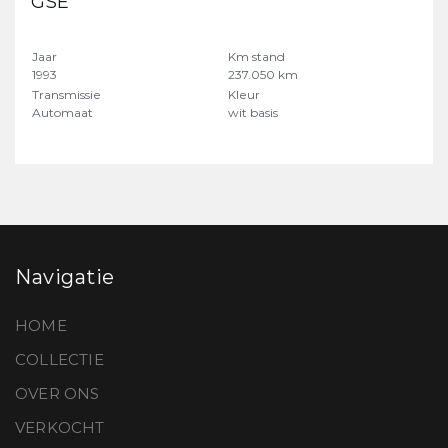
GSE
Jaar
Km stand
1993
237.050 km
Transmissie
Kleur
Automaat
wit basis
Navigatie
HOME
COLLECTIE
OVER ONS
VERKOCHT