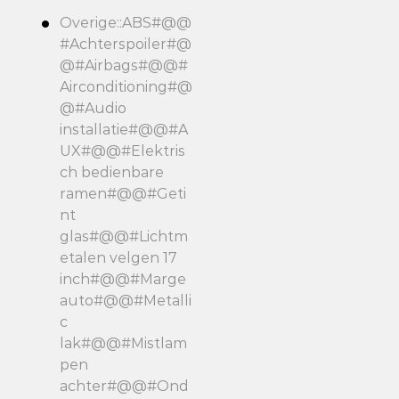
Overige::ABS#@@
#Achterspoiler#@
@#Airbags#@@#
Airconditioning#@
@#Audio
installatie#@@#A
UX#@@#Elektris
ch bedienbare
ramen#@@#Geti
nt
glas#@@#Lichtm
etalen velgen 17
inch#@@#Marge
auto#@@#Metalli
c
lak#@@#Mistlam
pen
achter#@@#Ond