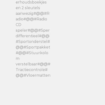
erhoudsboekjes
en 2 sleutels
aanwezig#@@#R
adio#@@#Radio
CD
speler#@@#Sper
differentieel#@@
#Sportonderstel#
@@#Sportpakket
#@@#Stuurkolo
m
verstelbaar#@@#
Tractiecontrole#
@@#Vloermatten