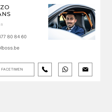
NZO
ANS
UR
477 80 84 60
@lboss.be
FACETIMEN