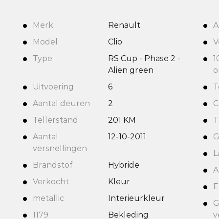
Merk
Renault
A
Model
Clio
V
Type
RS Cup - Phase 2 -
1
Alien green
o
Uitvoering
6
T
Aantal deuren
2
C
Tellerstand
201 KM
T
Aantal
12-10-2011
G
versnellingen
L
Brandstof
Hybride
A
Verkocht
Kleur
E
metallic
Interieurkleur
G
1179
Bekleding
v