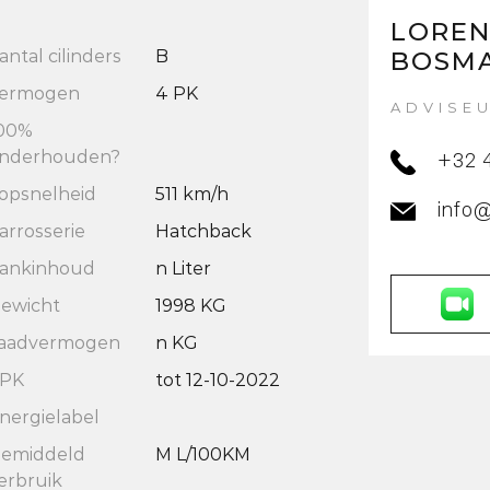
LORE
antal cilinders
B
BOSM
ermogen
4 PK
ADVISE
00%
nderhouden?
+32 
opsnelheid
511 km/h
info
arrosserie
Hatchback
ankinhoud
n Liter
ewicht
1998 KG
aadvermogen
n KG
PK
tot 12-10-2022
nergielabel
emiddeld
M L/100KM
erbruik