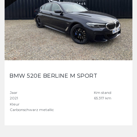
BMW 520E BERLINE M SPORT
Jaar
Km stand
2021
65.317 km
Kleur
Carbonschwarz metallic