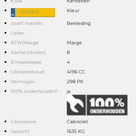
€366
Kenteken
Kleur
25XGKD
zwart metallic
Bekleding
Leder
BTW/Marge
Marge
Aantal cilinders
8
Emissieklasse
4
Cilinderinhoud
4196 CC
Vermogen
298 PK
100% onderhouden?
ja
Carrosserie
Cabriolet
Gewicht
1635 KG