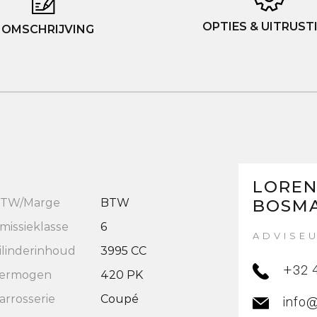
OPTIES & UITRUST
OMSCHRIJVING
LORE
TW/Marge
BTW
BOSM
missieklasse
6
ADVISE
ilinderinhoud
3995 CC
+32 
ermogen
420 PK
arrosserie
Coupé
info