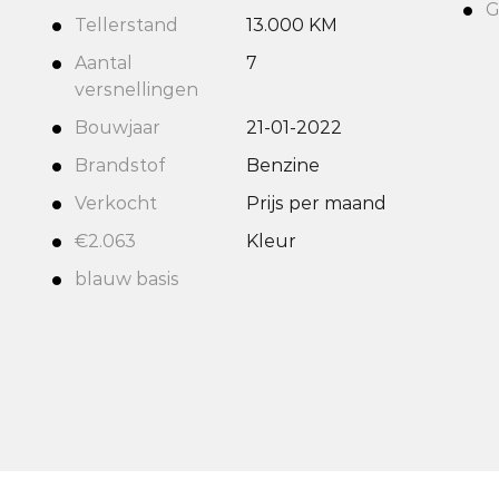
G
Tellerstand
13.000 KM
Aantal
7
versnellingen
Bouwjaar
21-01-2022
Brandstof
Benzine
Verkocht
Prijs per maand
€2.063
Kleur
blauw basis