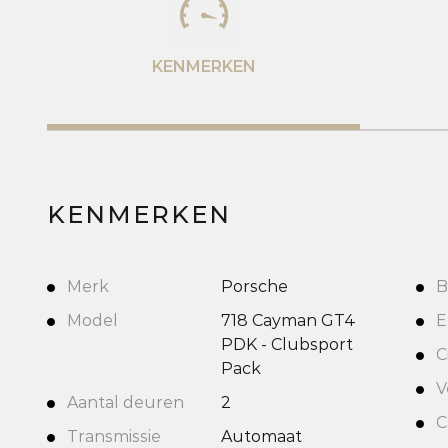
KENMERKEN
KENMERKEN
Merk
Porsche
B
Model
718 Cayman GT4
E
PDK - Clubsport
C
Pack
V
Aantal deuren
2
C
Transmissie
Automaat