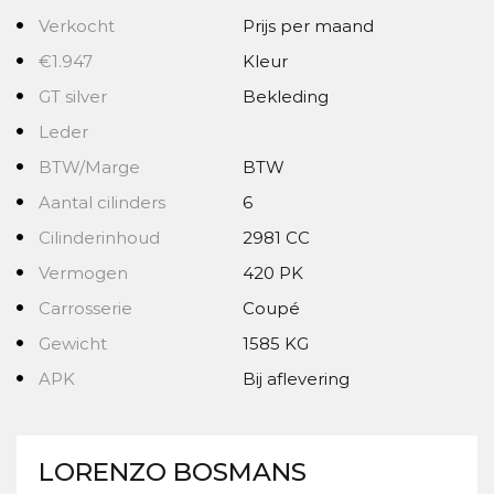
Verkocht
Prijs per maand
€1.947
Kleur
GT silver
Bekleding
Leder
BTW/Marge
BTW
Aantal cilinders
6
Cilinderinhoud
2981 CC
Vermogen
420 PK
Carrosserie
Coupé
Gewicht
1585 KG
APK
Bij aflevering
LORENZO BOSMANS