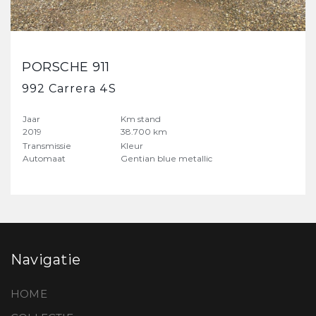
PORSCHE 911
992 Carrera 4S
Jaar
Km stand
2019
38.700 km
Transmissie
Kleur
Automaat
Gentian blue metallic
Navigatie
HOME