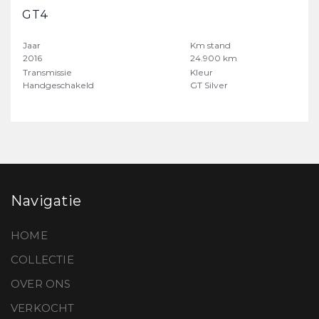
GT4
Jaar
Km stand
2016
24.900 km
Transmissie
Kleur
Handgeschakeld
GT Silver
Navigatie
HOME
COLLECTIE
OVER ONS
VERKOCHT