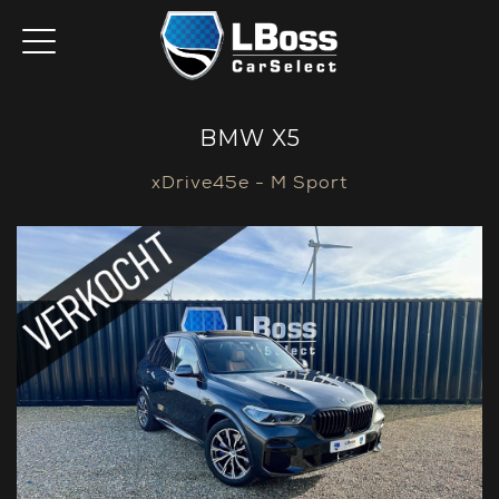
BMW X5
xDrive45e - M Sport