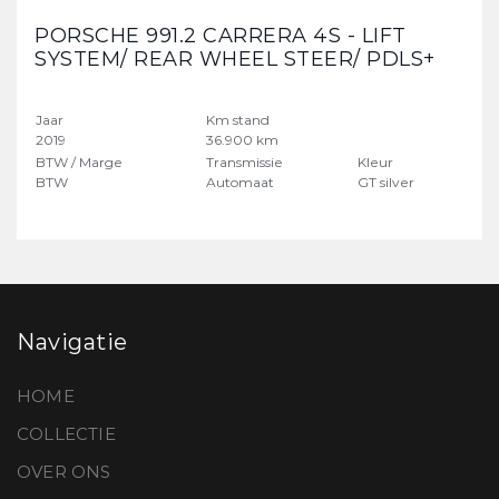
PORSCHE 991.2 CARRERA 4S - LIFT
SYSTEM/ REAR WHEEL STEER/ PDLS+
Jaar
Km stand
2019
36.900 km
BTW / Marge
Transmissie
Kleur
BTW
Automaat
GT silver
Navigatie
HOME
COLLECTIE
OVER ONS