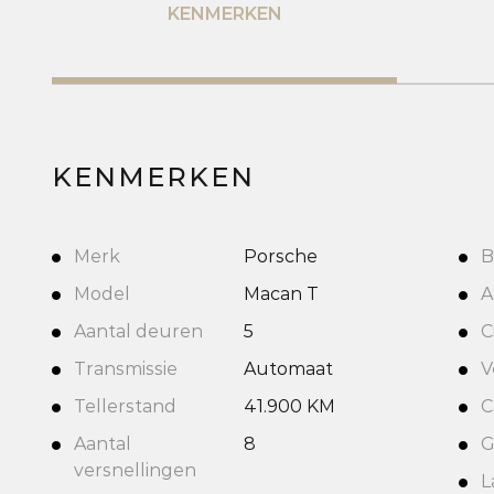
KENMERKEN
KENMERKEN
Merk
Porsche
B
Model
Macan T
A
Aantal deuren
5
C
Transmissie
Automaat
V
Tellerstand
41.900 KM
C
Aantal
8
G
versnellingen
L