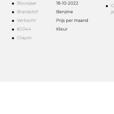
Bouwjaar
18-10-2022
O
Brandstof
Benzine
j
Verkocht
Prijs per maand
€1.044
Kleur
Crayon