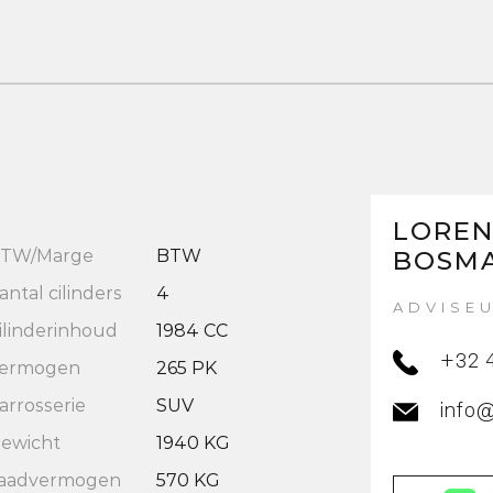
LORE
TW/Marge
BTW
BOSM
antal cilinders
4
ADVISE
ilinderinhoud
1984 CC
+32 
ermogen
265 PK
arrosserie
SUV
info
ewicht
1940 KG
aadvermogen
570 KG