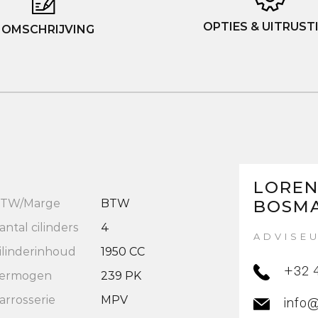
OPTIES & UITRUST
OMSCHRIJVING
LORE
TW/Marge
BTW
BOSM
antal cilinders
4
ADVISE
ilinderinhoud
1950 CC
+32 
ermogen
239 PK
arrosserie
MPV
info