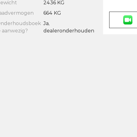
ewicht
2436 KG
aadvermogen
664 KG
nderhoudsboek
Ja,
e aanwezig?
dealeronderhouden