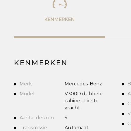
KENMERKEN
KENMERKEN
Merk
Mercedes-Benz
B
Model
V300D dubbele
A
cabine - Lichte
C
vracht
V
Aantal deuren
5
C
Transmissie
Automaat