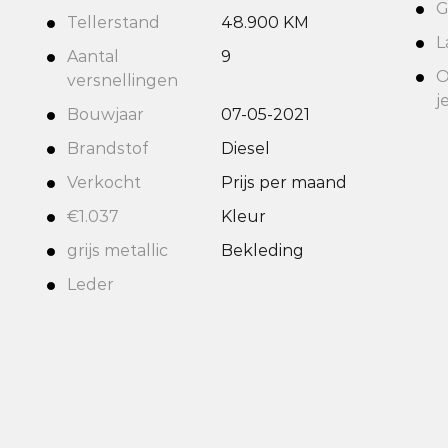
G
Tellerstand
48.900 KM
L
Aantal
9
O
versnellingen
j
Bouwjaar
07-05-2021
Brandstof
Diesel
Verkocht
Prijs per maand
€1.037
Kleur
grijs metallic
Bekleding
Leder