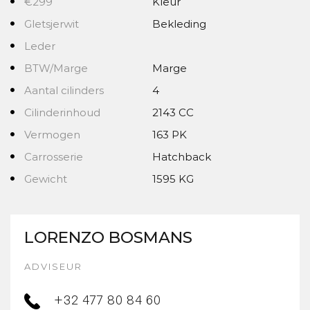
€299
Kleur
Gletsjerwit
Bekleding
Leder
BTW/Marge
Marge
Aantal cilinders
4
Cilinderinhoud
2143 CC
Vermogen
163 PK
Carrosserie
Hatchback
Gewicht
1595 KG
LORENZO BOSMANS
ADVISEUR
+32 477 80 84 60