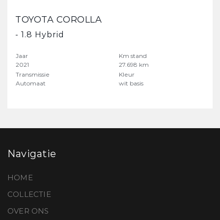
TOYOTA COROLLA
- 1.8 Hybrid
Jaar
Km stand
2021
27.698 km
Transmissie
Kleur
Automaat
wit basis
Navigatie
HOME
COLLECTIE
OVER ONS