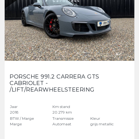
PORSCHE 991.2 CARRERA GTS
CABRIOLET -
/LIFT/REARWHEELSTEERING
Jaar
Km stand
2018
20.279 km
BTW / Marge
Transmissie
Kleur
Marge
Automaat
grijs metallic