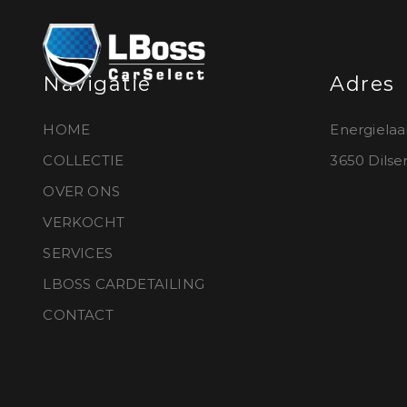
Navigatie
Adres
HOME
Energielaa
COLLECTIE
3650 Dils
OVER ONS
VERKOCHT
SERVICES
LBOSS CARDETAILING
CONTACT