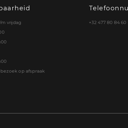
baarheid
Telefoon
/m vrijdag
+32 477 80 84 60
u00
u00
u00
ezoek op afspraak